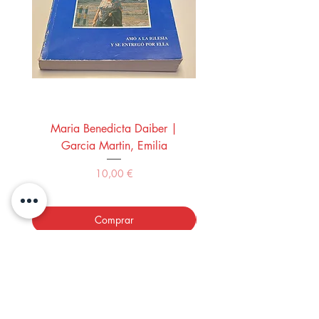
Maria Benedicta Daiber |
La mesa del rey Salo
Garcia Martin, Emilia
Montero Manglano, 
Precio
10,00 €
Comprar
LOS LIBROS DEL ABUELO,