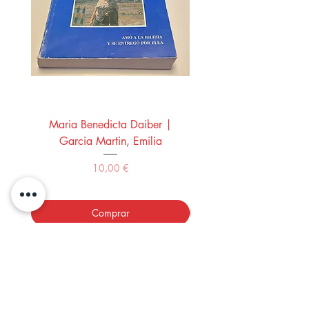
Maria Benedicta Daiber |
La mesa del rey Salo
Garcia Martin, Emilia
Montero Manglano, 
Precio
10,00 €
Comprar
LOS LIBROS DEL ABUELO,