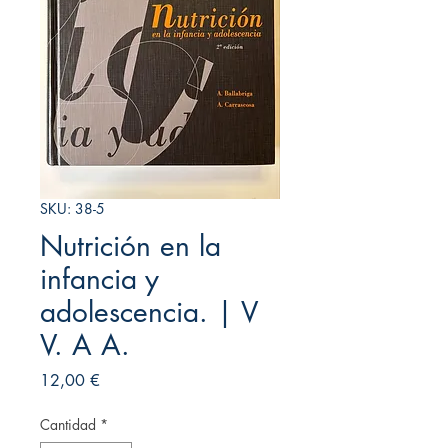
SKU: 38-5
Nutrición en la
infancia y
adolescencia. | V
V. A A.
Precio
12,00 €
Cantidad
*