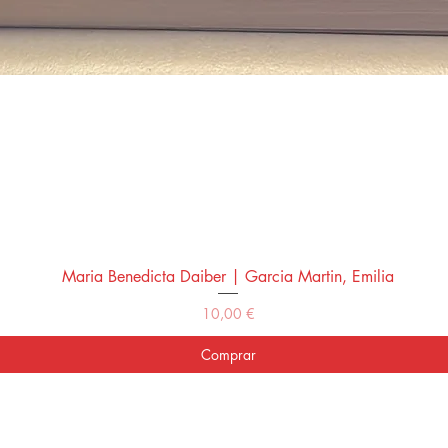
Maria Benedicta Daiber | Garcia Martin, Emilia
Vista rápida
Precio
10,00 €
Comprar