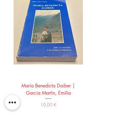
Maria Benedicta Daiber |
La mesa del rey Salo
Garcia Martin, Emilia
Montero Manglano, 
Precio
10,00 €
Comprar