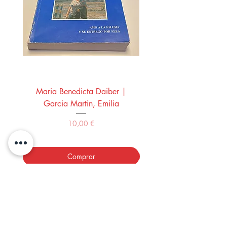
Maria Benedicta Daiber |
La mesa del rey Salo
Garcia Martin, Emilia
Montero Manglano, 
Precio
10,00 €
Comprar
LOS LIBROS DEL ABUELO,