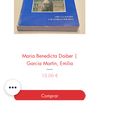
Maria Benedicta Daiber |
La mesa del rey Salo
Garcia Martin, Emilia
Montero Manglano, 
Precio
10,00 €
Comprar
LOS LIBROS DEL ABUELO,