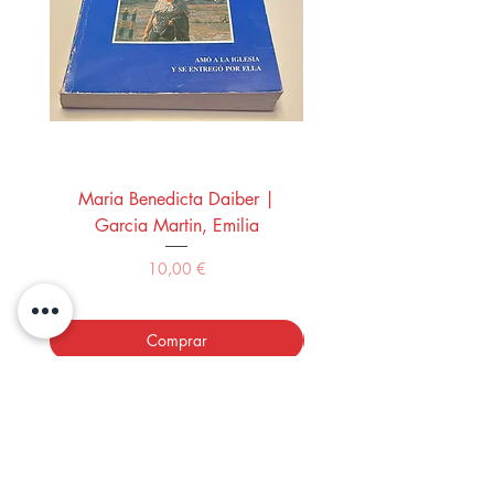
Maria Benedicta Daiber |
La mesa del rey Salo
Garcia Martin, Emilia
Montero Manglano, 
Precio
10,00 €
Comprar
LOS LIBROS DEL ABUELO,