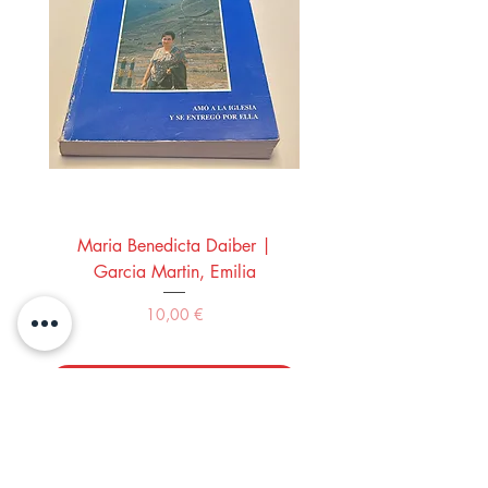
Maria Benedicta Daiber |
La mesa del rey Salo
Garcia Martin, Emilia
Montero Manglano, 
Precio
10,00 €
Comprar