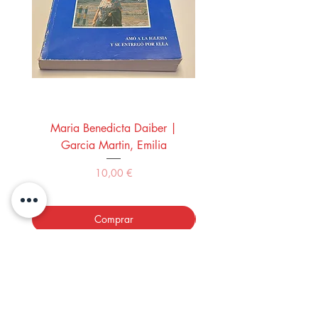
Maria Benedicta Daiber |
La mesa del rey Salo
Garcia Martin, Emilia
Montero Manglano, 
Precio
10,00 €
Comprar
LOS LIBROS DEL ABUELO,