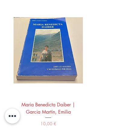
Maria Benedicta Daiber |
La mesa del rey Salo
Garcia Martin, Emilia
Montero Manglano, 
Precio
10,00 €