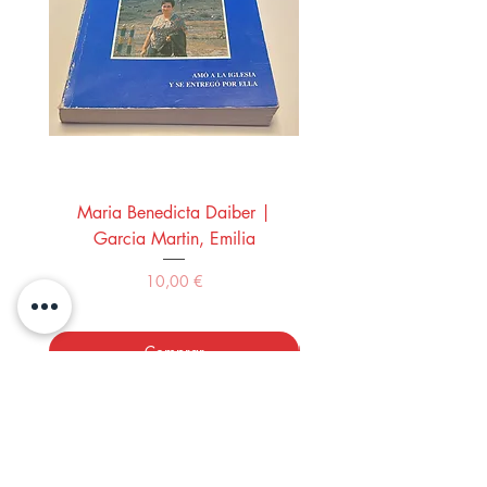
Maria Benedicta Daiber |
La mesa del rey Salo
Garcia Martin, Emilia
Montero Manglano, 
Precio
10,00 €
Comprar
LOS LIBROS DEL ABUELO,