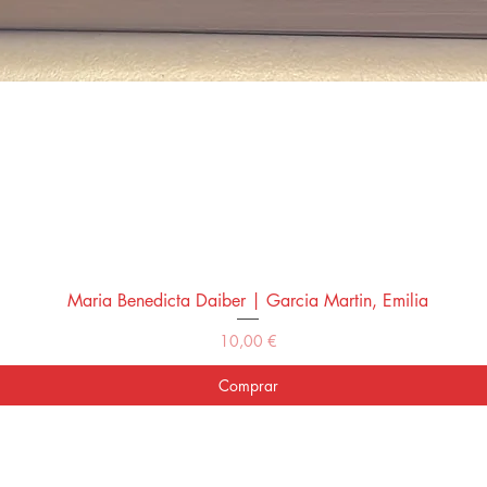
Maria Benedicta Daiber | Garcia Martin, Emilia
Vista rápida
Precio
10,00 €
Comprar