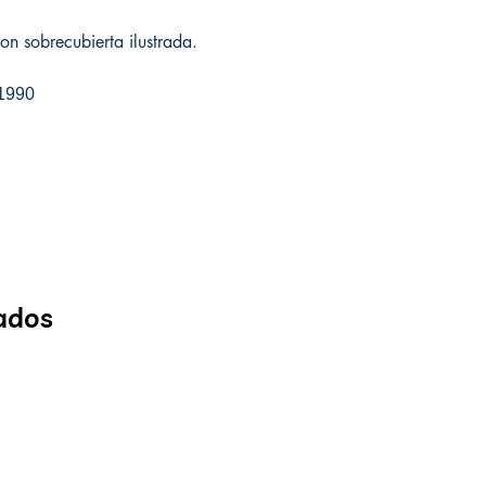
n sobrecubierta ilustrada.
 1990
ados