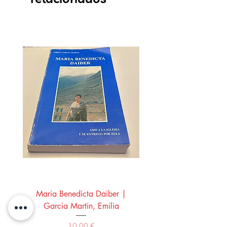
Maria Benedicta Daiber |
La mesa del rey Salo
Garcia Martin, Emilia
Montero Manglano, 
Precio
10,00 €