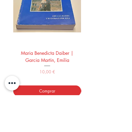
Maria Benedicta Daiber |
La mesa del rey Salo
Garcia Martin, Emilia
Montero Manglano, 
Precio
10,00 €
Comprar
LOS LIBROS DEL ABUELO,