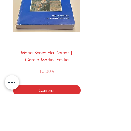
Maria Benedicta Daiber |
La mesa del rey Salo
Garcia Martin, Emilia
Montero Manglano, 
Precio
10,00 €
Comprar
LOS LIBROS DEL ABUELO,