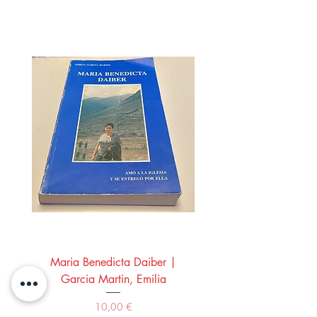
Maria Benedicta Daiber |
La mesa del rey Salo
Garcia Martin, Emilia
Montero Manglano, 
Precio
10,00 €