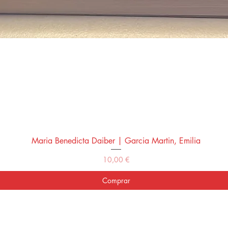
Maria Benedicta Daiber | Garcia Martin, Emilia
Vista rápida
Precio
10,00 €
Comprar