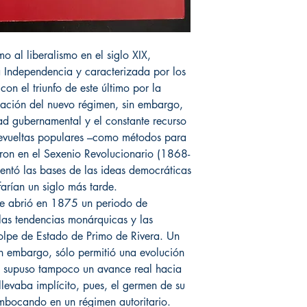
mo al liberalismo en el siglo XIX,
a Independencia y caracterizada por los
 con el triunfo de este último por la
dación del nuevo régimen, sin embargo,
dad gubernamental y el constante recurso
 revueltas populares –como métodos para
ron en el Sexenio Revolucionario (1868-
sentó las bases de las ideas democráticas
farían un siglo más tarde.
se abrió en 1875 un periodo de
las tendencias monárquicas y las
golpe de Estado de Primo de Rivera. Un
in embargo, sólo permitió una evolución
no supuso tampoco un avance real hacia
llevaba implícito, pues, el germen de su
mbocando en un régimen autoritario.