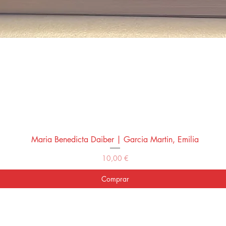
Maria Benedicta Daiber | Garcia Martin, Emilia
Vista rápida
Precio
10,00 €
Comprar