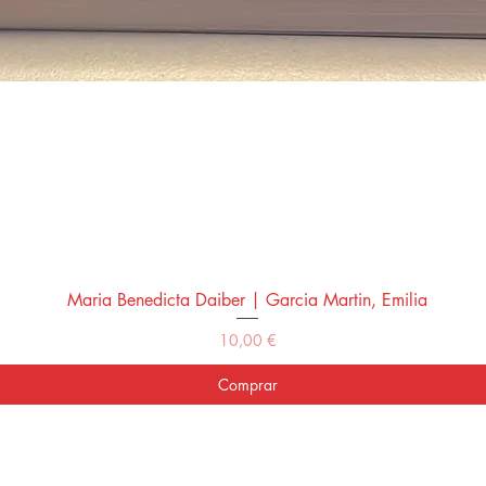
Maria Benedicta Daiber | Garcia Martin, Emilia
Vista rápida
Precio
10,00 €
Comprar