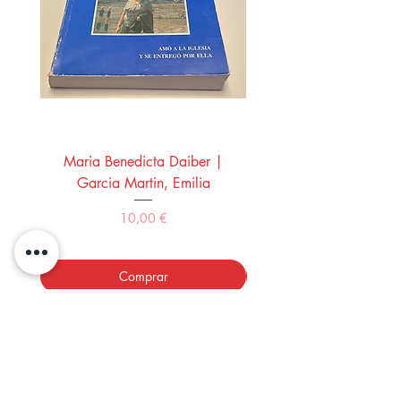
Maria Benedicta Daiber |
La mesa del rey Salo
Garcia Martin, Emilia
Montero Manglano, 
Precio
10,00 €
Comprar
LOS LIBROS DEL ABUELO,