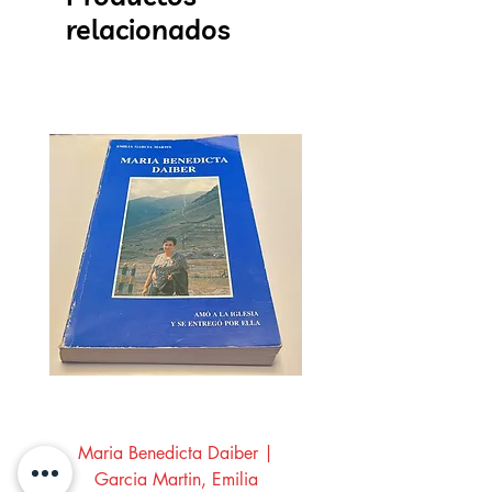
relacionados
Maria Benedicta Daiber |
La mesa del rey Salo
Garcia Martin, Emilia
Montero Manglano, 