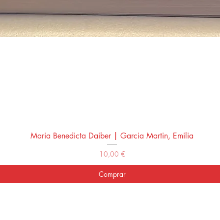
Maria Benedicta Daiber | Garcia Martin, Emilia
Vista rápida
Precio
10,00 €
Comprar