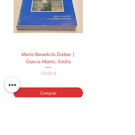
Maria Benedicta Daiber |
La mesa del rey Salo
Garcia Martin, Emilia
Montero Manglano, 
Precio
10,00 €
Comprar
LOS LIBROS DEL ABUELO,