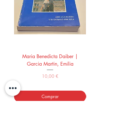
Maria Benedicta Daiber |
La mesa del rey Salo
Garcia Martin, Emilia
Montero Manglano, 
Precio
10,00 €
Comprar
LOS LIBROS DEL ABUELO,