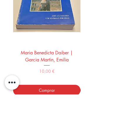
Maria Benedicta Daiber |
La mesa del rey Salo
Garcia Martin, Emilia
Montero Manglano, 
Precio
10,00 €
Comprar
LOS LIBROS DEL ABUELO,