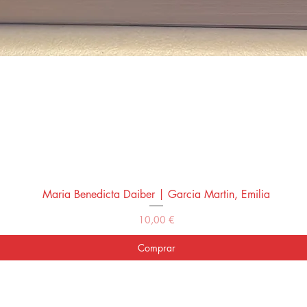
Maria Benedicta Daiber | Garcia Martin, Emilia
Vista rápida
Precio
10,00 €
Comprar