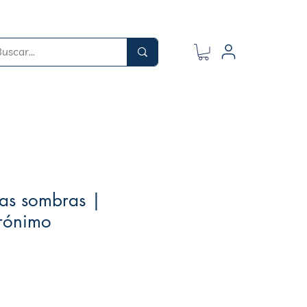
 las sombras |
erónimo