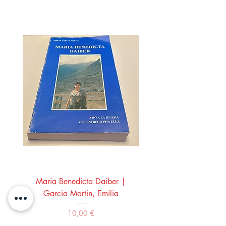
Maria Benedicta Daiber |
La mesa del rey Salo
Garcia Martin, Emilia
Montero Manglano, 
Precio
10,00 €