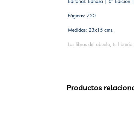
Editorial: Edhasa | 6ª Edición
Páginas: 720
Medidas: 23x15 cms.
Los libros del abuelo, tu librería
Productos relacion