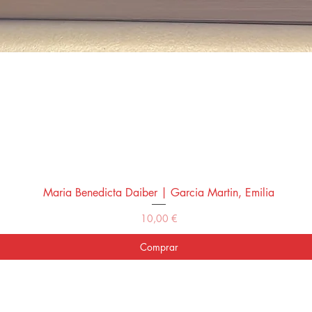
Maria Benedicta Daiber | Garcia Martin, Emilia
Vista rápida
Precio
10,00 €
Comprar