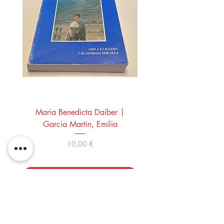
Maria Benedicta Daiber |
La mesa del rey Salo
Garcia Martin, Emilia
Montero Manglano, 
Precio
10,00 €
Comprar