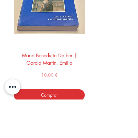
Maria Benedicta Daiber |
La mesa del rey Salo
Garcia Martin, Emilia
Montero Manglano, 
Precio
10,00 €
Comprar
LOS LIBROS DEL ABUELO,