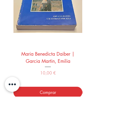
Maria Benedicta Daiber |
La mesa del rey Salo
Garcia Martin, Emilia
Montero Manglano, 
Precio
10,00 €
Comprar
LOS LIBROS DEL ABUELO,