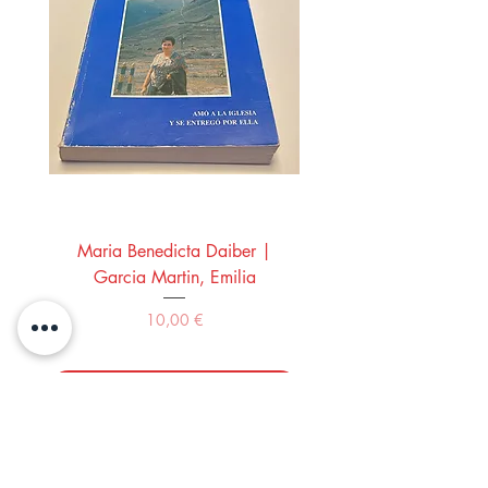
Maria Benedicta Daiber |
La mesa del rey Salo
Garcia Martin, Emilia
Montero Manglano, 
Precio
10,00 €
Comprar