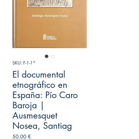
SKU: F-1-1*
El documental
etnográfico en
España: Pío Caro
Baroja |
Ausmesquet
Nosea, Santiag
Precio
50,00 €