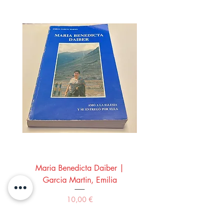
Maria Benedicta Daiber |
La mesa del rey Salo
Garcia Martin, Emilia
Montero Manglano, 
Precio
10,00 €