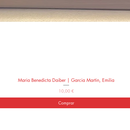
Maria Benedicta Daiber | Garcia Martin, Emilia
Vista rápida
Precio
10,00 €
Comprar