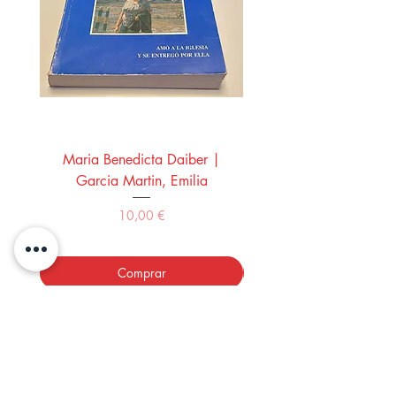
Maria Benedicta Daiber |
La mesa del rey Salo
Garcia Martin, Emilia
Montero Manglano, 
Precio
10,00 €
Comprar
LOS LIBROS DEL ABUELO,