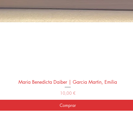
Maria Benedicta Daiber | Garcia Martin, Emilia
Vista rápida
Precio
10,00 €
Comprar