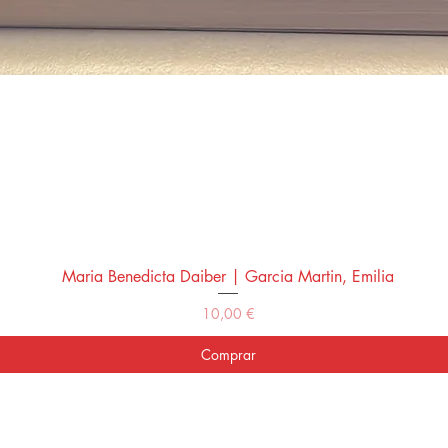
Maria Benedicta Daiber | Garcia Martin, Emilia
Vista rápida
Precio
10,00 €
Comprar