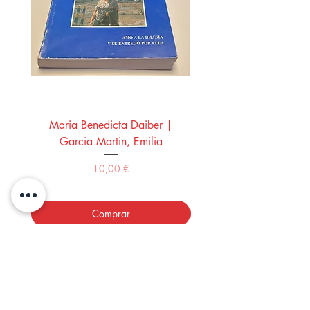
Maria Benedicta Daiber |
La mesa del rey Salo
Garcia Martin, Emilia
Montero Manglano, 
Precio
10,00 €
Comprar
LOS LIBROS DEL ABUELO,