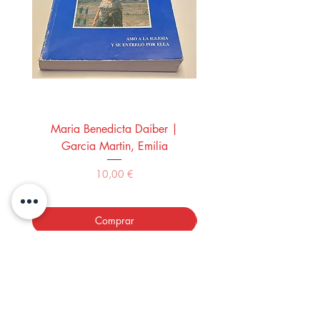
Maria Benedicta Daiber |
La mesa del rey Salo
Garcia Martin, Emilia
Montero Manglano, 
Precio
10,00 €
Comprar
LOS LIBROS DEL ABUELO,