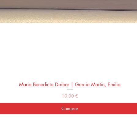
Maria Benedicta Daiber | Garcia Martin, Emilia
Vista rápida
Precio
10,00 €
Comprar