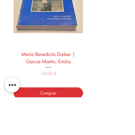
Maria Benedicta Daiber |
La mesa del rey Salo
Garcia Martin, Emilia
Montero Manglano, 
Precio
10,00 €
Comprar
LOS LIBROS DEL ABUELO,