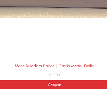
Maria Benedicta Daiber | Garcia Martin, Emilia
Vista rápida
Precio
10,00 €
Comprar