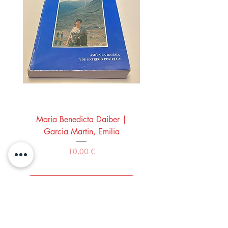
Maria Benedicta Daiber |
La mesa del rey Salo
Garcia Martin, Emilia
Montero Manglano, 
Precio
10,00 €
Comprar