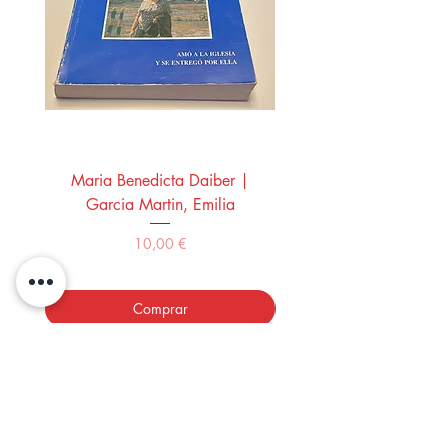
Maria Benedicta Daiber |
La mesa del rey Salo
Garcia Martin, Emilia
Montero Manglano, 
Precio
10,00 €
Comprar
LOS LIBROS DEL ABUELO,