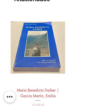
Maria Benedicta Daiber |
La mesa del rey Salo
Garcia Martin, Emilia
Montero Manglano, 
Precio
10,00 €