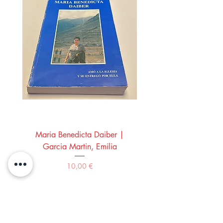
Maria Benedicta Daiber |
La mesa del rey Salo
Garcia Martin, Emilia
Montero Manglano, 
Precio
10,00 €
Comprar