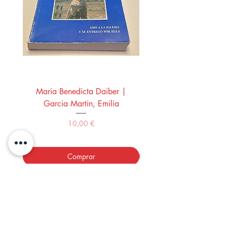
Maria Benedicta Daiber |
La mesa del rey Salo
Garcia Martin, Emilia
Montero Manglano, 
Precio
10,00 €
Comprar
LOS LIBROS DEL ABUELO,