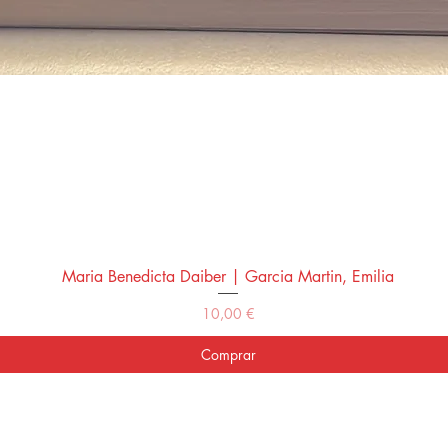
Maria Benedicta Daiber | Garcia Martin, Emilia
Vista rápida
Precio
10,00 €
Comprar