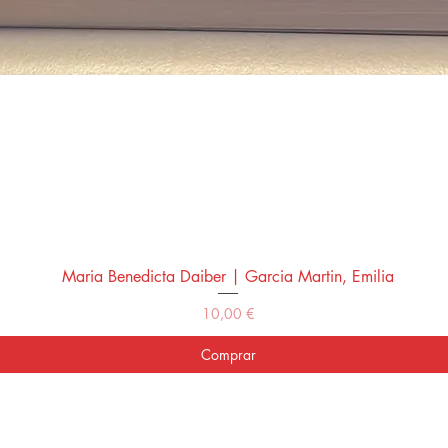
Maria Benedicta Daiber | Garcia Martin, Emilia
Vista rápida
Precio
10,00 €
Comprar